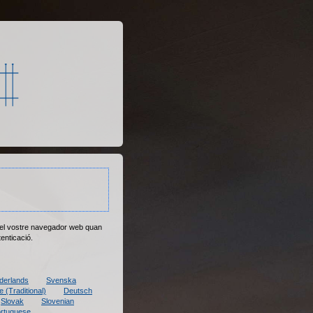
i el vostre navegador web quan
enticació.
derlands
Svenska
 (Traditional)
Deutsch
Slovak
Slovenian
rtuguese