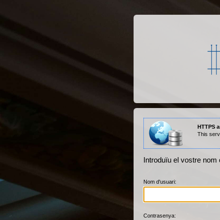
HTTPS a
This serv
Introduïu el vostre nom 
Nom d'
u
suari:
C
ontrasenya: