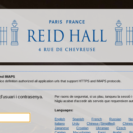
nd IMAPS
ice definition authorized all application urls that support HTTPS and IMAPS protocols.
d'usuari i contrasenya.
Per raons de seguretat, si us plau, tanqueu la sessió 
hàgiu acabat d'accedir als serveis que requereixen aut
Languages:
English
Spanish
French
Russian
Ne
Italiano
Urdu
Chinese (Simplified)
Chinese
Japanese
Croatian
Ukranian
Czech
Catalan
Macedonian
Farsi
Arabic
Po